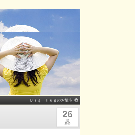
Ｂｉｇ Ｈｕｇのお散歩
26
1月
2013