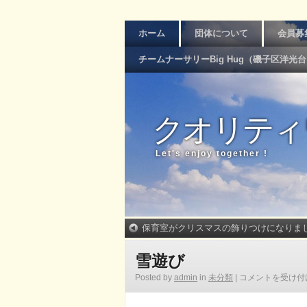
ホーム
団体について
会員募
チームナーサリーBig Hug（磯子区洋光
クオリティ
Let's enjoy together !
保育室がクリスマスの飾りつけになりま
雪遊び
Posted by
admin
in
未分類
|
コメントを受け付