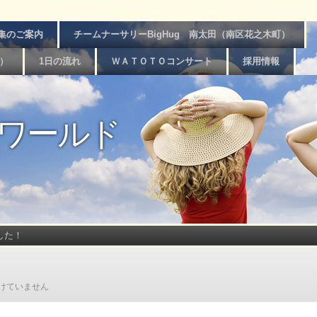
集のご案内
チームナーサリーBigHug 南太田（南区花之木町）
台）
1日の流れ
ＷＡＴＯＴＯコンサート
採用情報
ワールド
した！
けていません