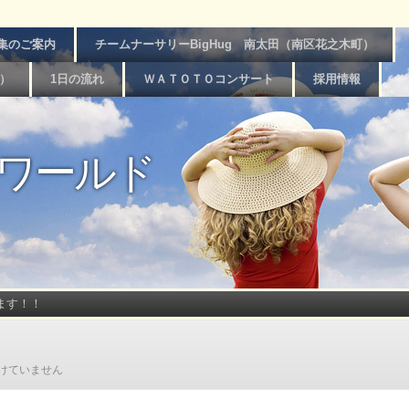
集のご案内
チームナーサリーBigHug 南太田（南区花之木町）
台）
1日の流れ
ＷＡＴＯＴＯコンサート
採用情報
ワールド
ます！！
けていません