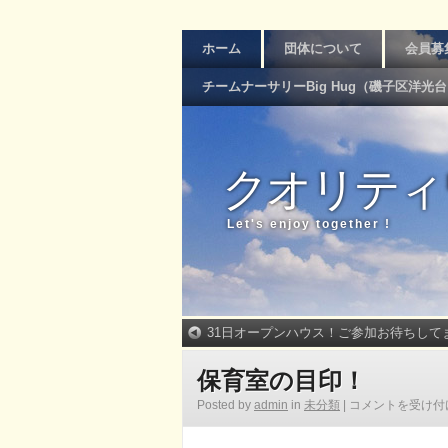
ホーム
団体について
会員募
チームナーサリーBig Hug（磯子区洋光
クオリティ
Let's enjoy together !
31日オープンハウス！ご参加お待ちして
保育室の目印！
Posted by
admin
in
未分類
|
コメントを受け付