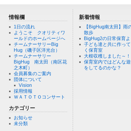
情報欄
新着情報
1日の流れ
【BigHug南太田】雨
ようこそ クオリティワ
散歩
ールドのホームページへ
BigHug2の日常保育
チームナーサリーBig
子ども達と共に作って
Hug（磯子区洋光台）
く保育室
チームナーサリー
大根収穫しました～！
BigHug 南太田（南区花
保育室内ではどんな遊
之木町）
をしてるのかな？
会員募集のご案内
団体について
Vision
採用情報
ＷＡＴＯＴＯコンサート
カテゴリー
お知らせ
未分類