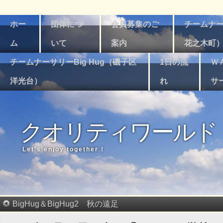
ホー
団体につ
会員募集のご
チームナー
ム
いて
案内
花之木町
チームナーサリーBig Hug（磯子区
1日の流
Ｗ
洋光台）
れ
サ
クオリティワールド
Let's enjoy together !
BigHug＆BigHug2 秋の遠足