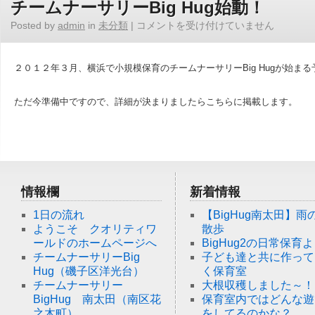
チームナーサリーBig Hug始動！
Posted by
admin
in
未分類
|
コメントを受け付けていません
２０１２年３月、横浜で小規模保育のチームナーサリーBig Hugが始ま
ただ今準備中ですので、詳細が決まりましたらこちらに掲載します。
情報欄
新着情報
1日の流れ
【BigHug南太田】雨
ようこそ クオリティワ
散歩
ールドのホームページへ
BigHug2の日常保育
チームナーサリーBig
子ども達と共に作って
Hug（磯子区洋光台）
く保育室
チームナーサリー
大根収穫しました～！
BigHug 南太田（南区花
保育室内ではどんな遊
之木町）
をしてるのかな？