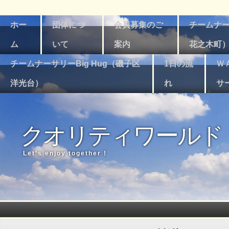
ホー
団体につ
会員募集のご
チームナー
ム
いて
案内
花之木町
チームナーサリーBig Hug（磯子区
1日の流
Ｗ
洋光台）
れ
サ
クオリティワールド
Let's enjoy together !